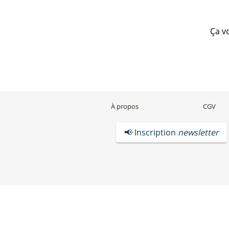
Ça v
À propos
CGV
📢 Inscription
newsletter