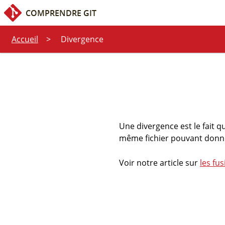
Accès rapide :
Contenu
Recherche
COMPRENDRE GIT
Accueil
Divergence
Une divergence est le fait q
même fichier pouvant donner
Voir notre article sur
les fus