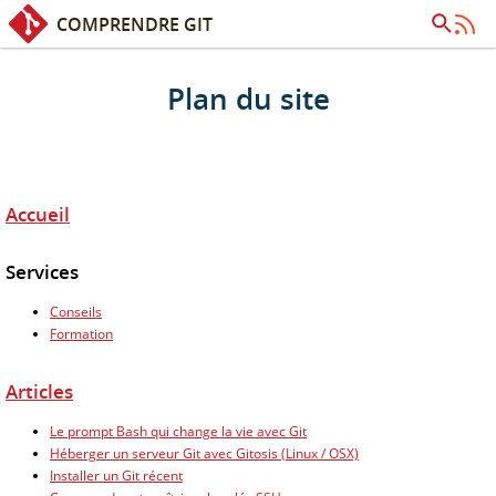
COMPRENDRE GIT
Accès rapide :
Contenu
Recherche
Plan du site
Accueil
Services
Conseils
Formation
Articles
Le prompt Bash qui change la vie avec Git
Héberger un serveur Git avec Gitosis (Linux / OSX)
Installer un Git récent