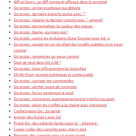
diff-so-fancy : un diff sympa et efficace dans le terminal
Git protip : un log graphique qui déboîte
Git protip : dernière branche active avec “-”
Git protip : réparer le dernier commit avec "--amend"
Git protip : personnaliser la couleur des statuts
Git protip : blame, oui mais non !
Git protip : suivre les évolutions d’une fonction avec log -L
Git protip : ajouter en un clin d’œil des modifs oubliées à un vieux
commit
Git protip : renommer un vieux commit
Quoi de neuf dans Git 2.38 ?
Git protip : lister efficacement les branches
Oh My Posh, prompt esthétique et configurable
Git protip : corriger tes commandes
Git protip : vérifier avant de commiter
Git protip : forcer gentiment le push
Git protip : renseigner automatiquement la synchro au push
Git protip : gérer les conflits à la chaîne avec mergetool
Configuration Git : 2e partie
Ignorer des fichiers avec Git
Protip Git : des gabarits faciles pour le `.gitignore`
Copier-coller des commits avec cherry-pick
Reporter des commits vers un autre projet