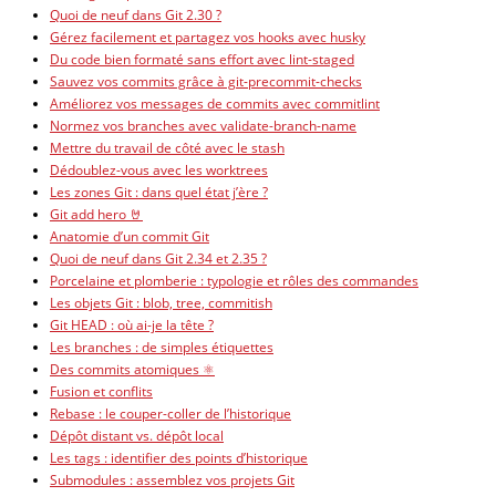
Quoi de neuf dans Git 2.30 ?
Gérez facilement et partagez vos hooks avec husky
Du code bien formaté sans effort avec lint-staged
Sauvez vos commits grâce à git-precommit-checks
Améliorez vos messages de commits avec commitlint
Normez vos branches avec validate-branch-name
Mettre du travail de côté avec le stash
Dédoublez-vous avec les worktrees
Les zones Git : dans quel état j’ère ?
Git add hero 🤘
Anatomie d’un commit Git
Quoi de neuf dans Git 2.34 et 2.35 ?
Porcelaine et plomberie : typologie et rôles des commandes
Les objets Git : blob, tree, commitish
Git HEAD : où ai-je la tête ?
Les branches : de simples étiquettes
Des commits atomiques ⚛️
Fusion et conflits
Rebase : le couper-coller de l’historique
Dépôt distant vs. dépôt local
Les tags : identifier des points d’historique
Submodules : assemblez vos projets Git