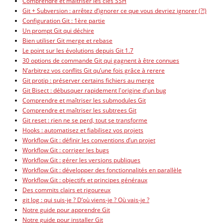
Comprendre et maîtriser les clés SSH
Git + Subversion : arrêtez d’ignorer ce que vous devriez ignorer (?!)
Configuration Git : 1ère partie
Un prompt Git qui déchire
Bien utiliser Git merge et rebase
Le point sur les évolutions depuis Git 1.7
30 options de commande Git qui gagnent à être connues
N’arbitrez vos conflits Git qu’une fois grâce à rerere
Git protip : préserver certains fichiers au merge
Git Bisect : débusquer rapidement l'origine d'un bug
Comprendre et maîtriser les submodules Git
Comprendre et maîtriser les subtrees Git
Git reset : rien ne se perd, tout se transforme
Hooks : automatisez et fiabilisez vos projets
Workflow Git : définir les conventions d’un projet
Workflow Git : corriger les bugs
Workflow Git : gérer les versions publiques
Workflow Git : développer des fonctionnalités en parallèle
Workflow Git : objectifs et principes généraux
Des commits clairs et rigoureux
git log : qui suis-je ? D’où viens-je ? Où vais-je ?
Notre guide pour apprendre Git
Notre guide pour installer Git