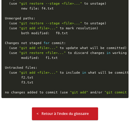
(
use 
"git restore --stage <file>..."
 to unstage
)
        new file: f4.txt

Unmerged paths:

(
use 
"git restore --stage <file>..."
 to unstage
)
(
use 
"git add <file>..."
 to mark resolution
)
        both modified:   f0.txt

Changes not staged 
for
 commit:

(
use 
"git add <file>..."
 to update what will be committed
)
(
use 
"git restore <file>..."
 to discard changes 
in
 working 
        modified:   f1.txt

Untracked files:

(
use 
"git add <file>..."
 to include 
in
 what will be committ
        f2.txt

        f3.txt

no changes added to commit 
(
use 
"git add"
 and/or 
"git commit 
Retour à l'index du glossaire