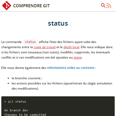
COMPRENDRE GIT
Accès rapide :
Contenu
Recherche
status
La commande
affiche l’état des fichiers ayant subit des
status
changements entre la
copie de travail
et le
dépôt local
. Elle nous indique donc
si les fichiers sont nouveaux (non suivis), modifiés, supprimés, les éventuels
conflits et si ces modifications ont été ajoutées au
stage
.
Elle nous donne également des
informations utiles au contexte
:
la branche courante ;
les actions possibles sur les fichiers (ajout/retrait du
stage
, annulation
des modifications).
>
git
 status

On branch dev

Changes to be committed
