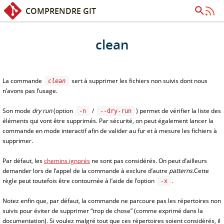
COMPRENDRE GIT
Accès rapide :
Contenu
Recherche
clean
La commande
sert à supprimer les fichiers non suivis dont nous
clean
n’avons pas l’usage.
Son mode
dry run
(option
/
) permet de vérifier la liste des
-n
--dry-run
éléments qui vont être supprimés. Par sécurité, on peut également lancer la
commande en mode interactif afin de valider au fur et à mesure les fichiers à
supprimer.
Par défaut, les
chemins ignorés
ne sont pas considérés. On peut d’ailleurs
demander lors de l’appel de la commande à exclure d’autre
patterns
.Cette
règle peut toutefois être contournée à l’aide de l’option
.
-x
Notez enfin que, par défaut, la commande ne parcoure pas les répertoires non
suivis pour éviter de supprimer “trop de chose” (comme exprimé dans la
documentation). Si voulez malgré tout que ces répertoires soient considérés, il